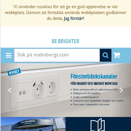
Vi använder cookies för att ge en god upplevelse av vår
Sverige
webbplats. Genom att fortsätta använda webbplatsen godkänner
du detta.
Jag förstår!
Logga
in
Bli
kund
Hitta
din
butik
KABEL
INSTALLATION
BELYSNING
AUTOMATION