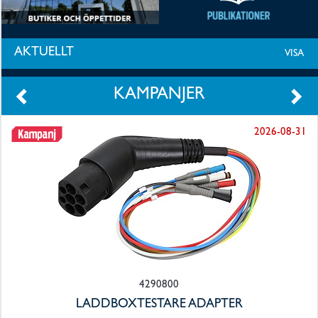
UTRUSTNING
&
AKTUELLT
VISA
VERKTYG
KAMPANJER
KLIMAT
2026-08-31
E-
MOBILITY
SOLENERGI
Webbutik
Om
4290800
Malmbergs
LADDBOXTESTARE ADAPTER