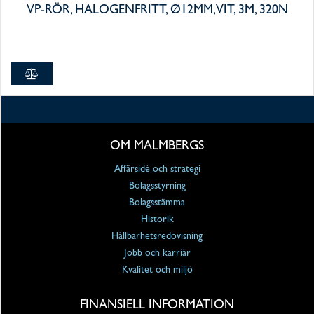
VP-RÖR, HALOGENFRITT, Ø12MM, VIT, 3M, 320N
OM MALMBERGS
Affärsidé och strategi
Bolagsstyrning
Bolagsstämma
Historik
Hållbarhetsredovisning
Jobb och karriär
Kvalitet och miljö
FINANSIELL INFORMATION