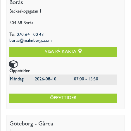
Borås
Finansiell
information
Bäckeskogsgatan 1
Kontakt
504 68
Borås
Tel
:
070-641 00 43
boras@malmbergs.com
VISA PÅ KARTA
Öppettider
Måndag
2026-08-10
07:00 - 15:30
ÖPPETTIDER
Göteborg - Gårda