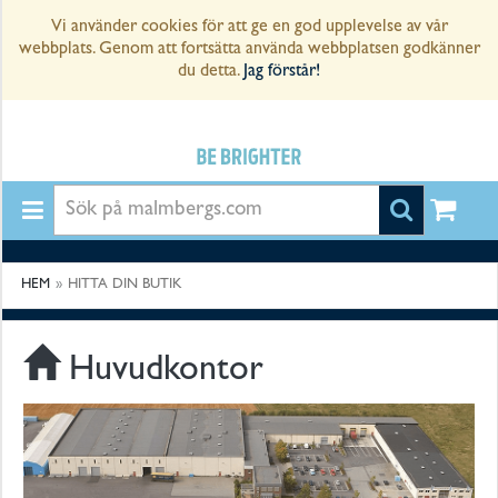
Vi använder cookies för att ge en god upplevelse av vår
Sverige
webbplats. Genom att fortsätta använda webbplatsen godkänner
du detta.
Jag förstår!
Logga
in
Bli
kund
Hitta
din
butik
HEM
HITTA DIN BUTIK
KABEL
Huvudkontor
INSTALLATION
BELYSNING
AUTOMATION