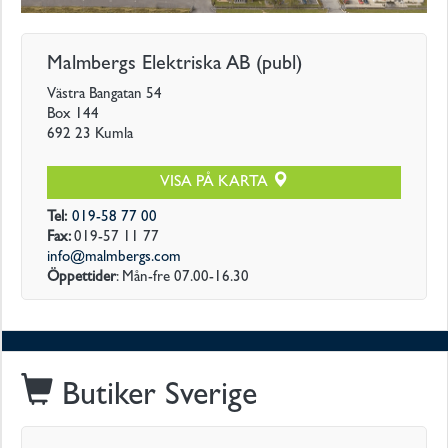
UTRUSTNING
Malmbergs Elektriska AB (publ)
&
Västra Bangatan 54
VERKTYG
Box 144
692 23
Kumla
KLIMAT
VISA PÅ KARTA
E-
Tel
:
019-58 77 00
MOBILITY
Fax
:
019-57 11 77
info@malmbergs.com
Öppettider
:
Mån-fre 07.00-16.30
SOLENERGI
Webbutik
Butiker
Sverige
Om
Malmbergs